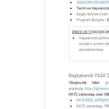
BAŞVURU REHBERİ
Tarım ve Hayvancıla
Asgari destek oran
Program Bütçesi : 
2
ÖNCELİK 1 
(100.000-6
Hayvancılık işletm
modern üretim tek
desteklenmesi
Başbakanlık YAGA "2
“Girişimcilik Hibe
” pr
arasında 
http://girisimci
KKTC vatandaşı olan 198
KKTC’NDE GİRİŞİM
KKTC vatandaşı, 198