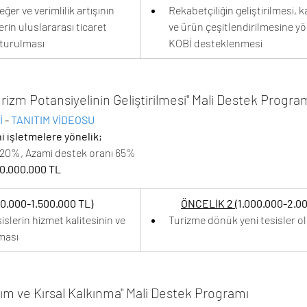
er ve verimlilik artışının 
Rekabetçiliğin geliştirilmesi, k
rin uluslararası ticaret 
ve ürün çeşitlendirilmesine yö
turulması
KOBİ desteklenmesi
rizm Potansiyelinin Geliştirilmesi" Mali Destek Progra
 
- 
TANITIM VİDEOSU 
i işletmelere yönelik; 
ı 20%, Azami destek oranı 65%
0.000.000 TL
00.000-1.500.000 TL)
ÖNCELİK 2 
(1.000.000-2.0
slerin hizmet kalitesinin ve 
Turizme dönük yeni tesisler o
lması
rım ve Kırsal Kalkınma" Mali Destek Programı