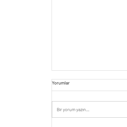
Yorumlar
Bir yorum yazın...
AB Standartlarına Uyum ve