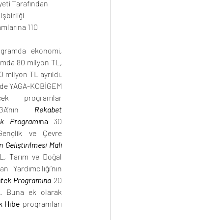
eti Tarafından 
birliği 
mlarına 110 
ogramda ekonomi, 
amda 80 milyon TL, 
0 milyon TL ayrıldı. 
nde YAGA-KOBİGEM 
cek programlar 
AGA’nın 
Rekabet 
ek Programı
na
 30 
ençlik ve Çevre 
 Geliştirilmesi Mali 
L, Tarım ve Doğal 
Kaynaklar Bakanlığı ve Başbakan Yardımcılığı’nın 
stek Programına
 20 
. Buna ek olarak 
ik Hibe
 programları 