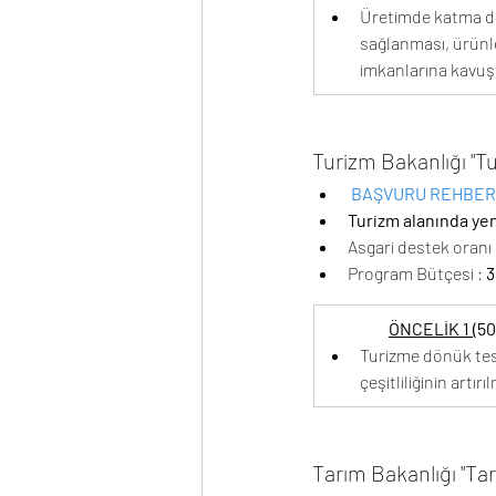
Üretimde katma değ
sağlanması, ürünle
imkanlarına kavuş
Turizm Bakanlığı "Tu
BAŞVURU REHBERİ
Turizm alanında yen
Asgari destek oran
Program Bütçesi : 
3
ÖNCELİK 1 
(5
Turizme dönük tesi
çeşitliliğinin artırı
Tarım Bakanlığı "Ta