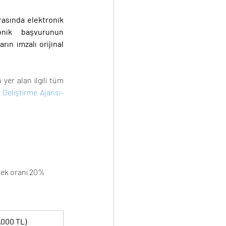
asında elektronik 
onik başvurunun 
n imzalı orijinal 
er alan ilgili tüm 
 Geliştirme Ajansı-
tek oranı 20% 
.000 TL)