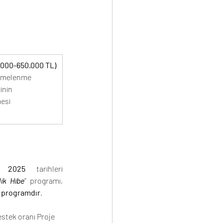
.000-650.000 TL)
ümelenme 
inin 
esi
 2025
 tarihleri 
lik Hibe
” programı, 
r programdır
.
stek oranı Proje 