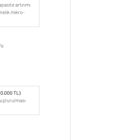
apasite artırımı 
nelik mikro-
mı
00.000 TL)
luşturulması