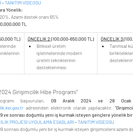
 
- 
TANITIM VİDEOSU 
ra Yönelik:
ı 20%, Azami destek oranı 65%
0.000.000 TL
50.000 TL)
ÖNCELİK 2 
(100.000-650.000 TL)
ÖNCELİK 3 
(100
elerinde 
Bitkisel üretim 
Tarımsal k
niklerinin 
işletmelerinde modern 
birliktelikler
üretim tekniklerinin 
desteklenm
desteklenmesi
024 Girişimcilik Hibe Programı"
ogramı başvuruları, 
09 Aralık 2024 ve 28 Ocak
lik.kei.gov.tr
adresinden elektronik olarak yapılacaktır. 
“Girişimci
9 ve sonrası doğumlu yeni iş kurmak isteyen gençlere yönelik bi
CİLİK PROJESİ UYGULAMA ESASLARI
- 
TANITIM VİDEOSU
9 sonrası doğumlu yeni bir iş kurmak isteyen girişimcelere azami de