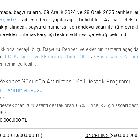
mada, başvuruların, 09 Aralık 2024 ve 28 Ocak 2025 tarihleri ar
i.gov.tr/
adresinden yapılacağı belirtildi. Ayrıca elektr
p alınacak başvuru numarası ve randevu saati ile tüm evrakları
 elden tutanak karşılığı teslim edilmesi gerektiği belirtildi. 
nda detaylı bilgi, Başvuru Rehberi ve eklerinin tamamı aşağıda y
e 
T.C. Kalkınma ve Ekonomik İşbirliği Ofisi
 ve 
Başbakanlık Yatırım
en temin edilebilir.
Rekabet Gücünün Artırılması" Mali Destek Program
ı
 
- 
TANITIM VİDEOSU 
 ;
i destek oran 20% azami destek oranı 65%, Öncelik 2 için asgari des
 75%
30.000.000 TL
50.000-1.500.000 TL)
ÖNCELİK 2 
(250.000-750