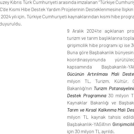
Kuzey Kıbrıs Türk Cumhuriyeti arasında imzalanan “Türkiye Cumhuriy
’de Kısmi Hibe Destek Yardım Projelerinin Desteklenmesine İlişkin İş
2024 yılı için, Türkiye Cumhuriyeti kaynaklarından kısmi hibe progra
 duyuruldu.
9 Aralık 2024'te açıklanan pr
turizm ve tarım başlıklarına topl
girişimcilik hibe programı içi ise 3
Buna göre Başbakanlık bünyesi
koordinasyonunda yürütüle
kapsamında Başbakanlık-Y
Gücünün Artırılması Mali Dest
milyon TL, Turizm, Kültür, G
Bakanlığı’nın 
Turizm Potansiyelinin
Destek Programına
 30 milyon T
Tarım ve Kırsal Kalkınma Mali De
milyon TL kaynak tahsis edildi
Başbakanlık-YAGA’nın 
Girişimcil
için 30 milyon TL ayrıldı. 