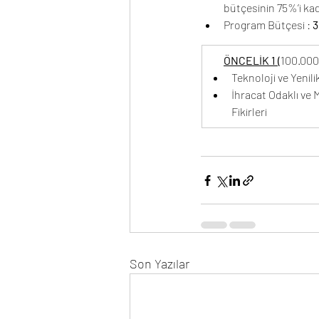
bütçesinin 75%’i kad
Program Bütçesi : 
3
ÖNCELİK 1 (
100.000
Teknoloji ve Yenilikç
İhracat Odaklı ve 
Fikirleri
Son Yazılar