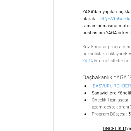
YAGA'dan yapılan açıkla
olarak 
http://tchibe.ke
tamamlanmasına müteaki
nüshasının YAGA adresine
Söz konusu program hakkı
bakanlıklara tıklayarak v
YAGA
 internet sitelerind
Başbakanlık YAGA "
BAŞVURU REHBERİ
Sanayicilere Yönelik
Öncelik 1 için asgar
azami destek oranı
Program Bütçesi 
: 
ÖNCELİK 1 
(7