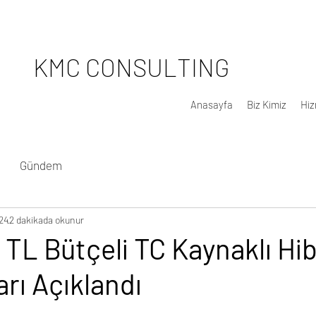
KMC CONSULTING
Anasayfa
Biz Kimiz
Hiz
Gündem
24
2 dakikada okunur
n TL Bütçeli TC Kaynaklı Hi
rı Açıklandı