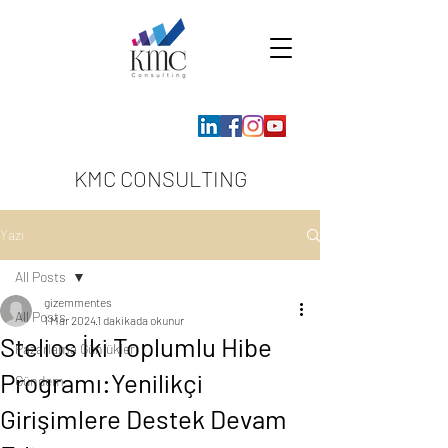
KMC CONSULTING
Yazı
All Posts
gizemmentes
All Posts
1 Mar 2024
1 dakikada okunur
Stelios İki Toplumlu Hibe
Pazarlama Günlükleri
Programı:Yenilikçi
Gündem
Girişimlere Destek Devam