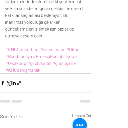
turizm üzerinde olumlu etki göstermesi 
ve kısa sürede bölgenin gelişimine önemli 
katkılar sağlaması bekleniyor. Bu 
inanılmaz yolculuğa çıkarken 
güncellemeleri izlemek için bizi takip 
etmeye devam edin!
#KMCConsulting
#Kümelenme
#Girne
#Bandabuliya
#EmekçiKadınlarKoop
#Gikakoop
#güçlükadın
#güçlügirne
#KMCdanışmanlık
Son Yazılar
Hepsini Gör