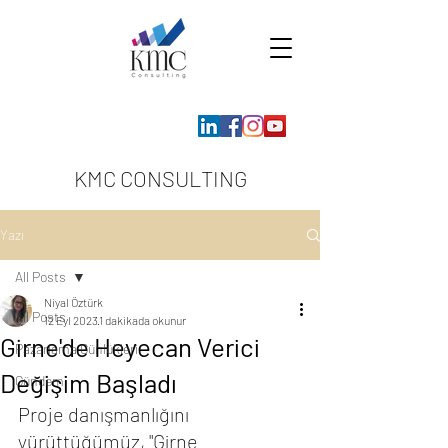
KMC CONSULTING
Yazı
All Posts
Niyal Öztürk
All Posts
12 Eyl 2023
1 dakikada okunur
Girne'de Heyecan Verici
Pazarlama Günlükleri
Değişim Başladı
Gündem
Proje danışmanlığını 
yürüttüğümüz, "Girne 