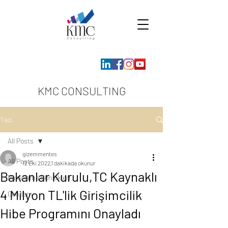
KMC CONSULTING
Yazı
All Posts
gizemmentes
All Posts
12 Eki 2022
1 dakikada okunur
Bakanlar Kurulu,TC Kaynaklı
Pazarlama Günlükleri
4 Milyon TL'lik Girişimcilik
Gündem
Hibe Programını Onayladı