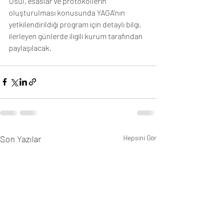
Usul, esaslar ve protokollerin 
oluşturulması konusunda YAGA’nın 
yetkilendirildiği program için detaylı bilgi, 
ilerleyen günlerde iligili kurum tarafından 
paylaşılacak. 
Son Yazılar
Hepsini Gör