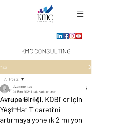
KMC CONSULTING
Yazı
All Posts
gizemmentes
All Posts
29 Tem 2024
1 dakikada okunur
Avrupa Birliği, KOBi'ler için
Pazarlama Günlükleri
Yeşil Hat Ticareti’ni
Gündem
artırmaya yönelik 2 milyon