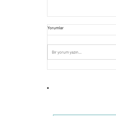
Yorumlar
Bir yorum yazın...
AB Standartlarına Uyum ve
Ticareti Güçlendirme Hibe
Programı Başladı