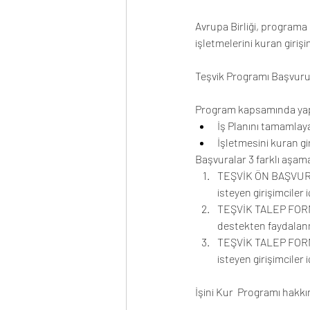
Avrupa Birliği, programa 
işletmelerini kuran giri
Teşvik Programı Başvuru 
Program kapsamında yapı
İş Planını tamamlaya
İşletmesini kuran gir
Başvuralar 3 farklı aşama
TEŞVİK ÖN BAŞVURU 
isteyen girişimciler 
TEŞVİK TALEP FORMU
destekten faydalanma
TEŞVİK TALEP FORMU
isteyen girişimciler i
İşini Kur  Programı hakkınd