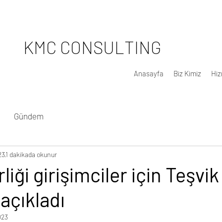
KMC CONSULTING
Anasayfa
Biz Kimiz
Hiz
Gündem
23
1 dakikada okunur
liği girişimciler için Teşvik
açıkladı
023