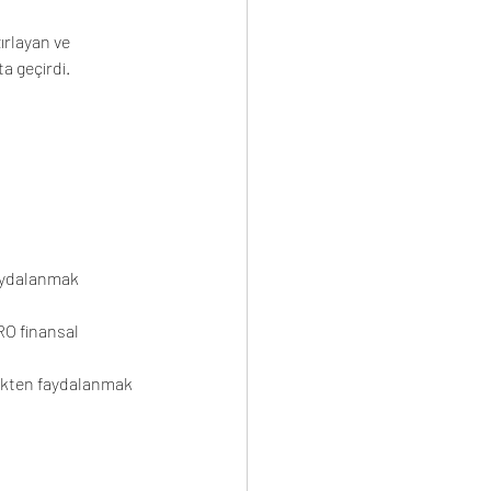
ırlayan ve 
a geçirdi.
aydalanmak 
O finansal 
ekten faydalanmak 