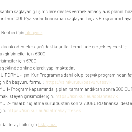
katılım sağlayan girişimcilere destek vermek amacıyla, iş planını haz
şimcilere 1000€’ya kadar finansman sağlayan Teşvik Programı’nı hayat
Rehberi için 
tıklayınız
lacak ödemeler aşağıdaki koşullar temelinde gerçekleşecektir;
n girişimciler için €300 
işimciler için €700 
 şeklinde online olarak yapılmaktadır. 
FORMU- İşini Kur Programına dahil olup, teşvik programından f
için ön başvuru formu :  
https://isinikur.eu/basvurutesvik
 1- Program kapsamında iş planı tamamlandıktan sonra 300 EUR
k isteyen girişimciler için: 
https://isinikur.eu/isplanitesvik
 2- Yasal bir işletme kurulduktan sonra 700EURO finansal dest
çin: 
https://isinikur.eu/isletmekayittesvik
a detaylı bilgi için 
tıklayınız. 