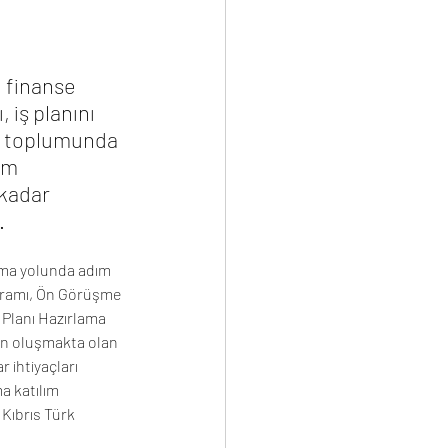
 finanse 
 iş planını 
rk toplumunda 
am 
kadar  
. 
urma yolunda adım 
gramı, Ön Görüşme 
ş Planı Hazırlama 
n oluşmakta olan 
r ihtiyaçları 
 katılım 
Kıbrıs Türk 