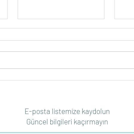
Avrupa Birliği kaynaklı 'Kıbrıslı
KMC,
Sivil Toplum İş Başında X' Hibe
Proje
Programı Açıklandı
Gerçe
E-posta listemize kaydolun
Güncel bilgileri kaçırmayın