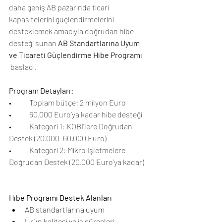
daha geniş AB pazarında ticari 
kapasitelerini güçlendirmelerini 
desteklemek amacıyla doğrudan hibe 
desteği sunan 
AB Standartlarına Uyum 
ve Ticareti Güçlendirme Hibe Programı 
 başladı.
Program Detayları:
•            Toplam bütçe: 2 milyon Euro
•            60.000 Euro’ya kadar hibe desteği
•            Kategori 1: KOBİ’lere Doğrudan 
Destek (20.000–60.000 Euro)
•            Kategori 2: Mikro İşletmelere 
Doğrudan Destek (20.000 Euro’ya kadar)
Hibe Programı Destek Alanları
AB standartlarına uyum
Ürün kalitesi ve iş süreçleri