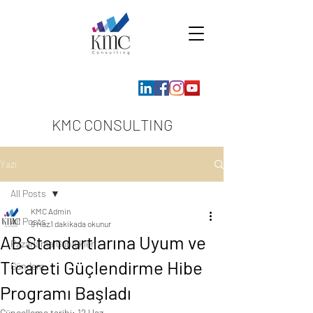
KMC CONSULTING
Yazı
All Posts
KMC Admin
All Posts
9 Haz
1 dakikada okunur
AB Standartlarına Uyum ve
Pazarlama Günlükleri
Ticareti Güçlendirme Hibe
Gündem
Programı Başladı
Güncelleme tarihi:
12 Haz