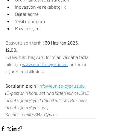
İnovasyon ve rekabetçilik
Dijitalleşme
Yeşil dönüşüm
Pazar erişimi
Başvuru son tarihi: 
30 Haziran 2026, 
12.00.
 Kılavuzlar, başvuru formları ve daha fazla 
bilgi için 
www.eunite-cyprus.eu
  adresini 
ziyaret edebilirsiniz.
Sorularınız için:
info@eunite-cyprus.eu
(E-postanın konu satırına lütfen“eunite:SME 
Grants Query” ya da “eunite:Micro Business 
Grants Query” yazınız.)
Kaynak. euniteSME Cyprus