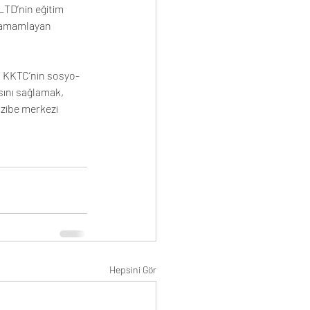
LTD’nin eğitim 
 tamamlayan 
ı; KKTC’nin sosyo-
ını sağlamak, 
azibe merkezi 
Hepsini Gör