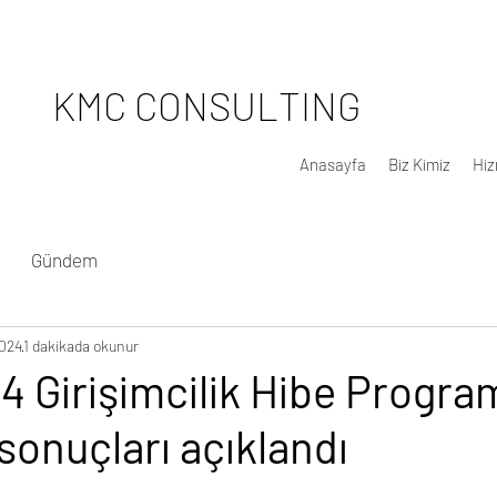
KMC CONSULTING
Anasayfa
Biz Kimiz
Hiz
Gündem
2024
1 dakikada okunur
 Girişimcilik Hibe Programı
onuçları açıklandı