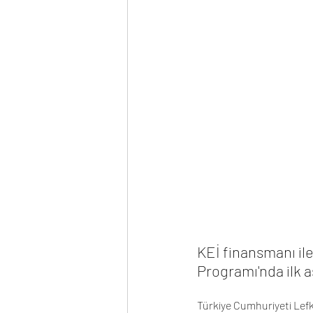
KEİ finansmanı ile
Programı'nda ilk a
Türkiye Cumhuriyeti Lefko