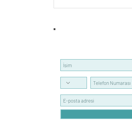
AB Standartlarına Uyum ve
Ticareti Güçlendirme Hibe
Programı Başladı