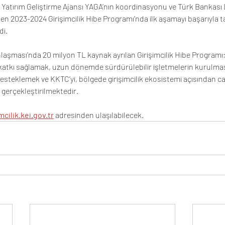
k Yatırım Geliştirme Ajansı YAGA’nın koordinasyonu ve Türk Bankası 
n 2023-2024 Girişimcilik Hibe Programı’nda ilk aşamayı başarıyla
di.
i Anlaşması’nda 20 milyon TL kaynak ayrılan Girişimcilik Hibe Program
atkı sağlamak, uzun dönemde sürdürülebilir işletmelerin kurulmas
desteklemek ve KKTC’yi, bölgede girişimcilik ekosistemi açısından c
 gerçekleştirilmektedir.
mcilik.kei.gov.tr
 adresinden ulaşılabilecek.