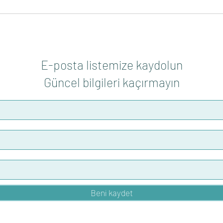
Avrupa Birliği kaynaklı 'Kıbrıslı
KMC,
Sivil Toplum İş Başında X' Hibe
Proje
Programı Açıklandı
Gerçe
E-posta listemize kaydolun
Güncel bilgileri kaçırmayın
Beni kaydet