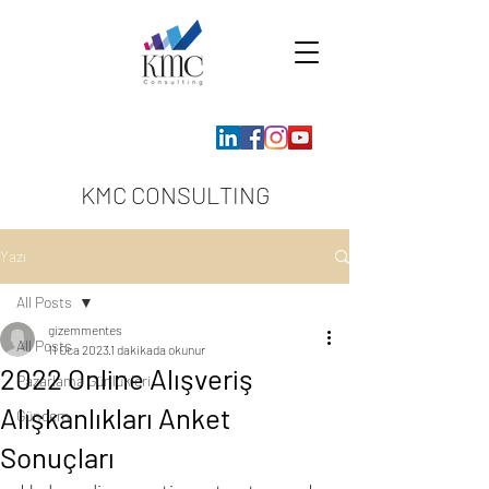
KMC CONSULTING
Yazı
All Posts
gizemmentes
All Posts
11 Oca 2023
1 dakikada okunur
2022 Online Alışveriş
Pazarlama Günlükleri
Alışkanlıkları Anket
Gündem
Sonuçları